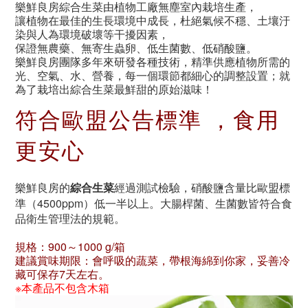
樂鮮良房綜合生菜
由植物工廠無塵室內栽培生產，
讓植物在最佳的生長環境中成長，杜絕氣候不穩、土壤汙
染與人為環境破壞等干擾因素，
保證無農藥、無寄生蟲卵、低生菌數、低硝酸鹽。
樂鮮良房團隊多年來研發各種技術，精準供應植物所需的
光、空氣、水、營養，每一個環節都細心的調整設置；就
為了栽培出綜合生菜最鮮甜的原始滋味！
符合歐盟公告標準 ，食用
更安心
樂鮮良房的
綜合生菜
經過測試檢驗，硝酸鹽含量比歐盟標
準（4500ppm）低一半以上。大腸桿菌、生菌數皆符合食
品衛生管理法的規範。
規格：900～1000 g/箱
建議賞味期限：會呼吸的蔬菜，帶根海綿到你家，妥善冷
藏可保存7天左右。
※本產品不包含木箱