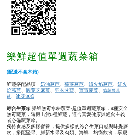
樂鮮超值單週蔬菜箱
(配送不含木箱)
：
鮮蔬搭配品項：
奶油萵苣
、
薔薇萵苣
、
綠火焰萵苣
、
紅火
焰萵苣
、
圓葉芝麻菜
、
羽衣甘藍
、
寶寶菠菜
、
綠蘿蔓萵
、
冰花30G
苣
綜合生菜
箱 樂鮮無毒水耕蔬菜-超值單週蔬菜箱，8種安全
無毒蔬菜，隨機出貨5種鮮蔬，適合喜愛健康與輕食主義
者必備蔬菜箱
。
獨特食感及多樣營養
提供多樣的綜合生菜口感與味覺層
，
次，搭配堅果、鮮新水果及肉類、海鮮，均衡飲食，享瘦