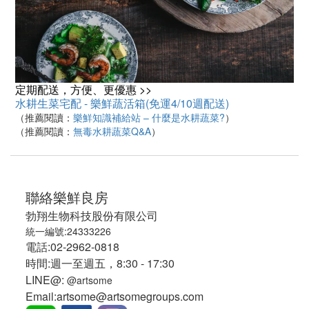
定期配送，方便、更優惠 >>
水耕生菜宅配 - 樂鮮蔬活箱(免運4/10週配送)
（推薦閱讀：
樂鮮知識補給站 – 什麼是水耕蔬菜?
）
（推薦閱讀：
無毒水耕蔬菜Q&A
）
聯絡樂鮮良房
勃翔生物科技股份有限公司
統一編號:24333226
電話:02-2962-0818
時間:週一至週五，8:30 - 17:30
LINE@:
@artsome
Email:artsome@artsomegroups.com