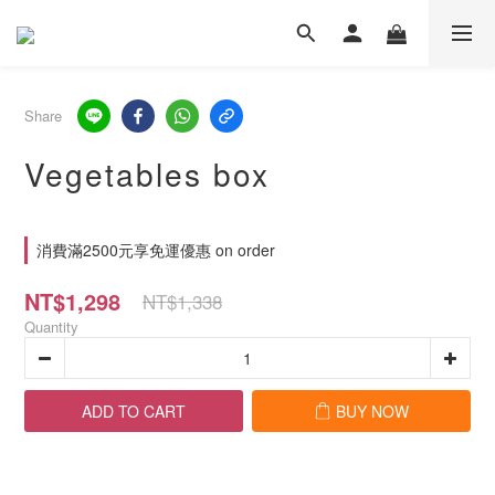
Share
Vegetables box
消費滿2500元享免運優惠 on order
NT$1,298
NT$1,338
Quantity
ADD TO CART
BUY NOW