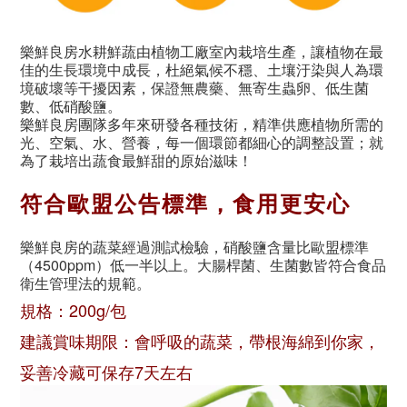
樂鮮良房水耕鮮蔬由植物工廠室內栽培生產，讓植物在最
佳的生長環境中成長，杜絕氣候不穩、土壤汙染與人為環
境破壞等干擾因素，保證無農藥、無寄生蟲卵、低生菌
數、低硝酸鹽。
樂鮮良房團隊多年來研發各種技術，精準供應植物所需的
光、空氣、水、營養，每一個環節都細心的調整設置；就
為了栽培出蔬食最鮮甜的原始滋味！
符合歐盟公告標準，食用更安心
樂鮮良房的蔬菜經過測試檢驗，硝酸鹽含量比歐盟標準
（4500ppm）低一半以上。大腸桿菌、生菌數皆符合食品
衛生管理法的規範。
規格：200g/包
建議賞味期限：會呼吸的蔬菜，帶根海綿到你家，
妥善冷藏可保存7天左右