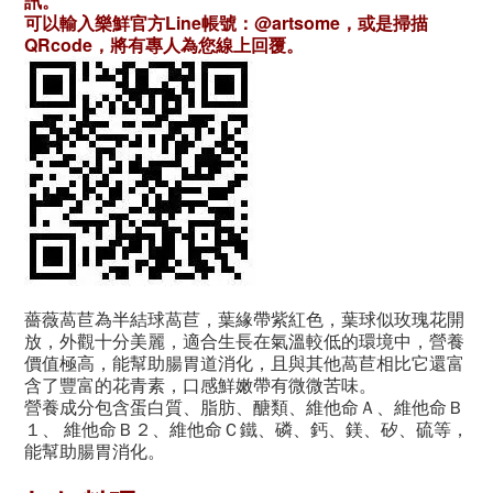
訊。
可以輸入樂鮮官方Line帳號：@artsome，或是掃描
QRcode，將有專人為您線上回覆。
薔薇萵苣為半結球萵苣，葉緣帶紫紅色，葉球似玫瑰花開
放，外觀十分美麗，適合生長在氣溫較低的環境中，營養
價值極高，能幫助腸胃道消化，且與其他萵苣相比它還富
含了豐富的花青素，口感鮮嫩帶有微微苦味。
營養成分包含蛋白質、脂肪、醣類、維他命Ａ、維他命Ｂ
１、 維他命Ｂ２、維他命Ｃ鐵、磷、鈣、鎂、矽、硫等，
能幫助腸胃消化。