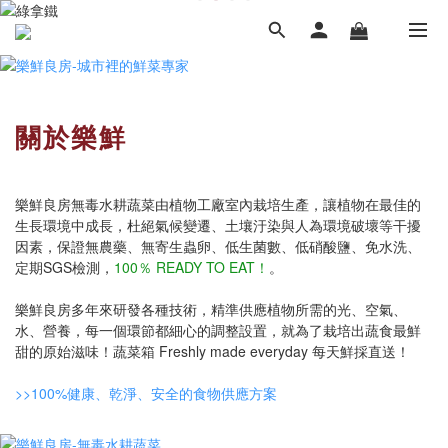
關於樂鮮
樂鮮良房無毒水耕蔬菜由植物工廠室內栽培生產，讓植物在最佳的
生長環境中成長，杜絕氣候變遷、土壤汙染與人為環境破壞等干擾
因素，保證無農藥、無寄生蟲卵、低生菌數、低硝酸鹽、免水洗、
定期SGS檢測，
100％ READY TO EAT！
。
樂鮮良房多年來研發各種技術，精準供應植物所需的光、空氣、
水、營養，每一個環節都細心的調整設置，就為了栽培出蔬食最鮮
甜的原始滋味！蔬菜箱 Freshly made everyday 每天鮮採直送！
>>100%健康、乾淨、安全的食物供應方案