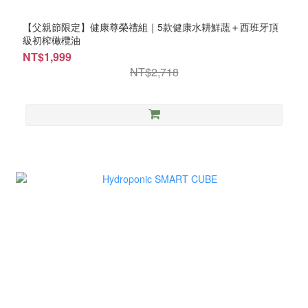
【父親節限定】健康尊榮禮組｜5款健康水耕鮮蔬＋西班牙頂
級初榨橄欖油
NT$1,999
NT$2,718