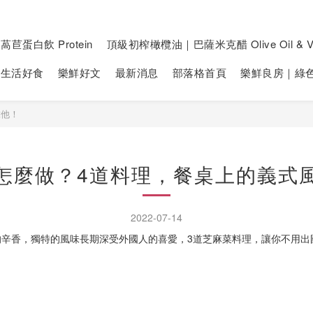
萵苣蛋白飲 Protein
頂級初榨橄欖油｜巴薩米克醋 Olive Oil & Vi
生活好食
樂鮮好文
最新消息
部落格首頁
樂鮮良房｜綠
靠他！
怎麼做？4道料理，餐桌上的義式
2022-07-14
的辛香，獨特的風味長期深受外國人的喜愛，3道芝麻菜料理，讓你不用出