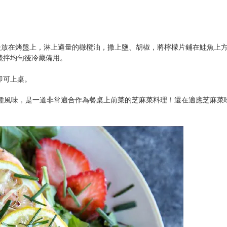
後放在烤盤上，淋上適量的橄欖油，撒上鹽、胡椒，將檸檬片鋪在鮭魚上方，烘
攪拌均勻後冷藏備用。
即可上桌。
種風味，是一道非常適合作為餐桌上前菜的芝麻菜料理！還在適應芝麻菜