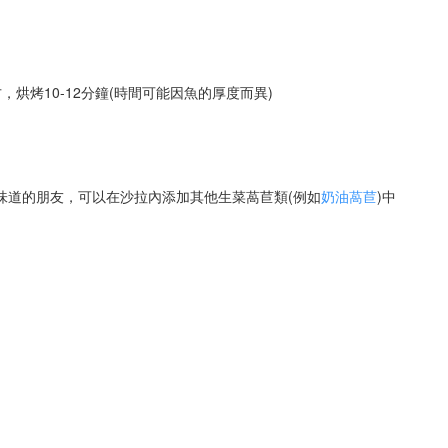
烤10-12分鐘(時間可能因魚的厚度而異)
味道的朋友，可以在沙拉內添加其他生菜萵苣類(例如
奶油萵苣
)中