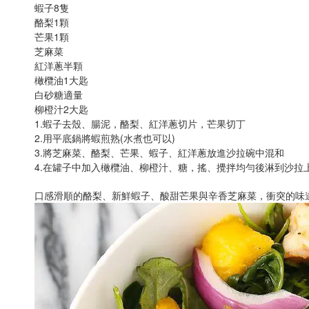
蝦子8隻
酪梨1顆
芒果1顆
芝麻菜
紅洋蔥半顆
橄欖油1大匙
白砂糖適量
柳橙汁2大匙
1.蝦子去殼、腸泥，酪梨、紅洋蔥切片，芒果切丁
2.用平底鍋將蝦煎熟(水煮也可以)
3.將芝麻菜、酪梨、芒果、蝦子、紅洋蔥放進沙拉碗中混和
4.在罐子中加入橄欖油、柳橙汁、糖，搖、攪拌均勻後淋到沙拉
口感滑順的酪梨、新鮮蝦子、酸甜芒果與辛香芝麻菜，衝突的味