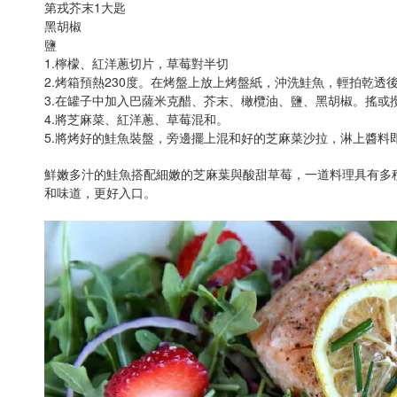
第戎芥末1大匙
黑胡椒
鹽
1.檸檬、紅洋蔥切片，草莓對半切
2.烤箱預熱230度。在烤盤上放上烤盤紙，沖洗鮭魚，輕拍乾透
3.在罐子中加入巴薩米克醋、芥末、橄欖油、鹽、黑胡椒。搖或
4.將芝麻菜、紅洋蔥、草莓混和。
5.將烤好的鮭魚裝盤，旁邊擺上混和好的芝麻菜沙拉，淋上醬料
鮮嫩多汁的鮭魚搭配細嫩的芝麻葉與酸甜草莓，一道料理具有多
和味道，更好入口。