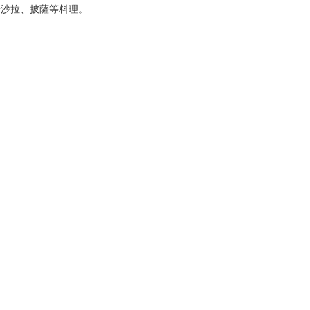
於沙拉、披薩等料理。
。