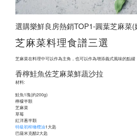
選購樂鮮良房熱銷TOP1-圓葉芝麻菜(嫩葉
芝麻菜料理食譜三選
芝麻菜在料理中可以作為主角，也可以作為增添義式風味的點綴
香檸鮭魚佐芝麻菜鮮蔬沙拉
材料:
鮭魚1塊(約200g)
檸檬半顆
芝麻菜
草莓
紅洋蔥半顆
特級初榨橄欖油
1大匙
巴薩米克醋2大匙