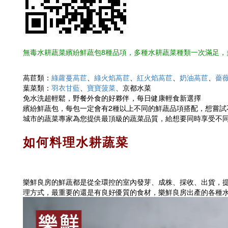
無毒水耕蔬菜繽紛鮮蔬包8種品項，多種水耕蔬菜種類一次滿足，
萵苣類：
綠蘿蔓萵苣
、
綠火焰萵苣
、
紅火焰萵苣
、
奶油萵苣
、
薔
葉菜類：
羽衣甘藍
、
寶寶菠菜
、京都水菜
免水洗超輕鬆，野餐外食的好夥伴，每日健康輕食新選擇
繽紛鮮蔬包，每包一定會有2種以上不同的鮮蔬品項搭配，想嘗試
城市的蔬菜專家為您提供最頂級的蔬菜品質，給想要同時享受不
如何料理水耕蔬菜
樂鮮良房的鮮蔬都是從全環控的室內發芽、成株、採收、出貨，
理方式，最重要的還是有良好優質的食材，樂鮮良房出產的各種