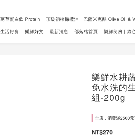
萵苣蛋白飲 Protein
頂級初榨橄欖油｜巴薩米克醋 Olive Oil & Vi
生活好食
樂鮮好文
最新消息
部落格首頁
樂鮮良房｜綠
樂鮮水耕蔬
免水洗的
組-200g
全店，消費滿2500
NT$270