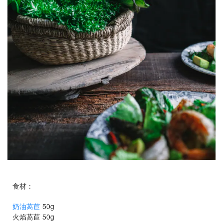
食材：
奶油萵苣
50g
火焰萵苣 50g