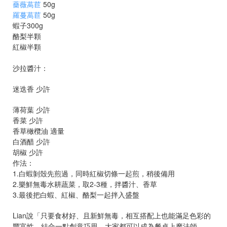
薔薇萵苣
50g
羅蔓萵苣
50g
蝦子300g
酪梨半顆
紅椒半顆
沙拉醬汁：
迷迭香 少許
薄荷葉 少許
香菜 少許
香草橄欖油 適量
白酒醋 少許
胡椒 少許
作法：
1.白蝦剝殼先煎過，同時紅椒切條一起煎，稍後備用
2.樂鮮無毒水耕蔬菜，取2-3種，拌醬汁、香草
3.最後把白蝦、紅椒、酪梨一起拌入盛盤
Lian說「只要食材好、且新鮮無毒，相互搭配上也能滿足色彩的
豐富性，結合一點創意巧思，大家都可以成為餐桌上魔法師