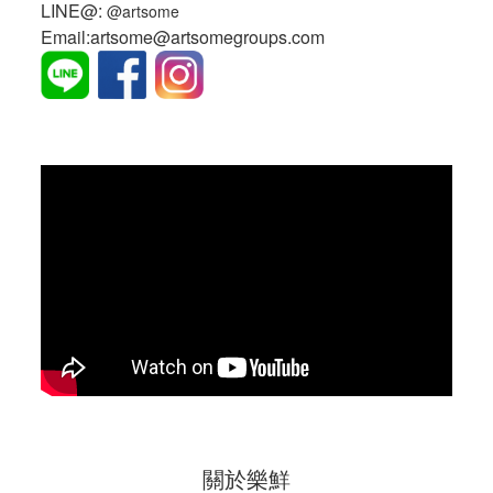
LINE@:
@artsome
Email:artsome@artsomegroups.com
關於樂鮮