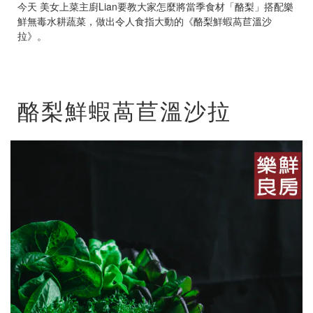
今天 美女上菜主廚Lian要教大家怎麼將當季食材「酪梨」搭配樂
鮮無毒水耕蔬菜，做出令人食指大動的《酪梨鮮蝦萵苣溫沙
拉》。
酪梨鮮蝦萵苣溫沙拉