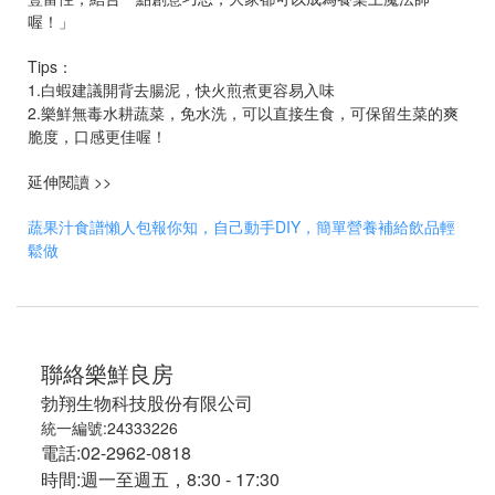
喔！」
Tips：
1.白蝦建議開背去腸泥，快火煎煮更容易入味
2.樂鮮無毒水耕蔬菜，免水洗，可以直接生食，可保留生菜的爽
脆度，口感更佳喔！
延伸閱讀 >>
蔬果汁食譜懶人包報你知，自己動手DIY，簡單營養補給飲品輕
鬆做
聯絡樂鮮良房
勃翔生物科技股份有限公司
統一編號:24333226
電話:02-2962-0818
時間:週一至週五，8:30 - 17:30