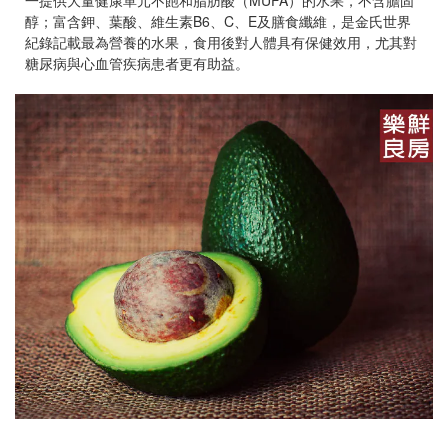
一提供大量健康單元不飽和脂肪酸（MUFA）的水果，不含膽固
醇；富含鉀、葉酸、維生素B6、C、E及膳食纖維，是金氏世界
紀錄記載最為營養的水果，食用後對人體具有保健效用，尤其對
糖尿病與心血管疾病患者更有助益。