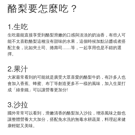
酪梨要怎麼吃？
1.生吃
生吃最能直接享受到酪梨滑嫩的口感與淡淡的奶油香，有些人可
能不太喜歡酪梨這種沒有甜味的水果，這個時候加點沾醬或者搭
配主食，比如夾土司、捲壽司……等，一起享用也是不錯的選
擇。
2.果汁
大家最常看到的可能就是廣受大眾喜愛的酪梨牛奶，有許多人也
會加入香蕉、蜂蜜、布丁等創造更多不一樣的風味，加入生菜打
成「綠拿鐵」可以讓營養更加分!
3.沙拉
國外常常可以看到，滑嫩清香的酪梨加入沙拉，增添風味之餘也
讓整體營養大大加分，搭配免水洗的無毒水耕蔬菜，料理起來健
康輕鬆又美味。