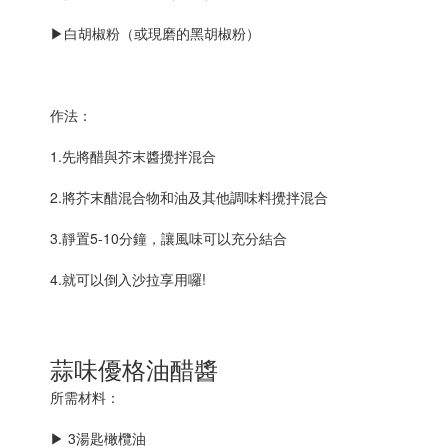
▶
白胡椒粉（或現磨的黑胡椒粉）
作法：
1.先將醋與芥末醬攪拌混合
2.將芥末醋混合物和油及其他調味料攪拌混合
3.靜置5-10分鐘，讓風味可以充分結合
4.就可以倒入沙拉享用囉!
蒜味優格油醋醬
所需材料：
▶
3湯匙橄欖油