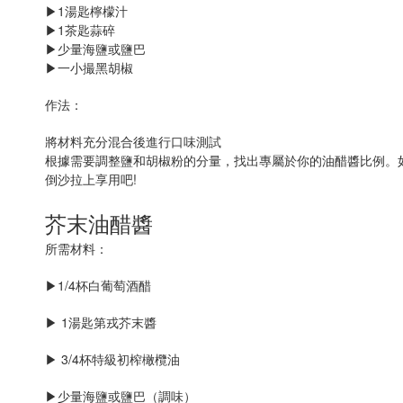
▶1湯匙檸檬汁
▶1茶匙蒜碎
▶少量海鹽或鹽巴
▶一小撮黑胡椒
作法：
將材料充分混合後進行口味測試
根據需要調整鹽和胡椒粉的分量，找出專屬於你的油醋醬比例。
倒沙拉上享用吧!
芥末油醋醬
所需材料：
▶
1/4杯白葡萄酒醋
▶
1湯匙第戎芥末醬
▶
3/4杯特級初榨橄欖油
▶
少量海鹽或鹽巴（調味）