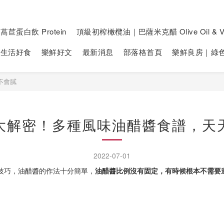
萵苣蛋白飲 Protein
頂級初榨橄欖油｜巴薩米克醋 Olive Oil & Vi
生活好食
樂鮮好文
最新消息
部落格首頁
樂鮮良房｜綠
不會膩
大解密！多種風味油醋醬食譜，天
2022-07-01
技巧，油醋醬的作法十分簡單，
油醋醬比例
沒有固定，有時候根本不需要