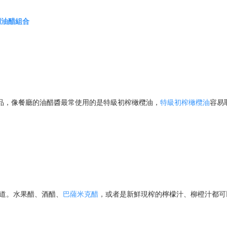
例油醋組合
品，像餐廳的油醋醬最常使用的是特級初榨橄欖油，
特級初榨橄欖油
容易
味道。水果醋、酒醋、
巴薩米克醋
，或者是新鮮現榨的檸檬汁、柳橙汁都可