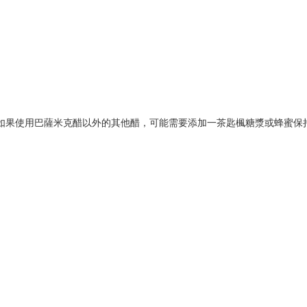
如果使用巴薩米克醋以外的其他醋，可能需要添加一茶匙楓糖漿或蜂蜜保