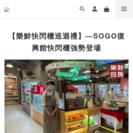
【樂鮮快閃櫃巡迴禮】—SOGO復
興館快閃櫃強勢登場