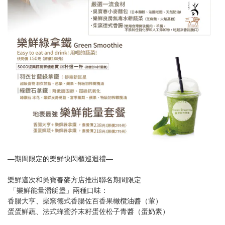
—期間限定的樂鮮快閃櫃巡迴禮—
樂鮮這次和吳寶春麥方店推出聯名期間限定
「樂鮮能量潛艇堡」兩種口味：
香腸大亨、柴窯德式香腸佐百香果橄欖油醬（葷）
蛋蛋鮮蔬、法式蜂蜜芥末籽蛋佐松子青醬（蛋奶素）