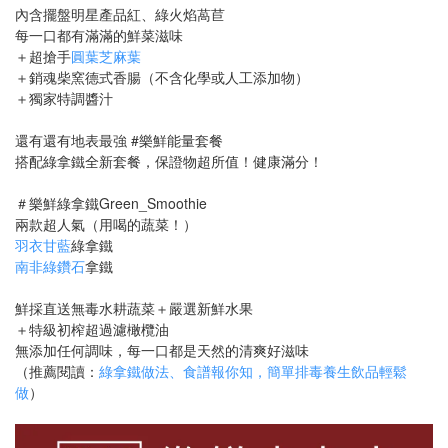
內含擺盤明星產品紅、綠火焰萵苣
每一口都有滿滿的鮮菜滋味
＋超搶手
圓葉芝麻葉
＋銷魂柴窯德式香腸（不含化學或人工添加物）
＋獨家特調醬汁
還有還有地表最強 #樂鮮能量套餐
搭配綠拿鐵全新套餐，保證物超所值！健康滿分！
＃樂鮮綠拿鐵Green_Smoothie
兩款超人氣（用喝的蔬菜！）
羽衣甘藍
綠拿鐵
南非綠鑽石
拿鐵
鮮採直送無毒水耕蔬菜＋嚴選新鮮水果
＋特級初榨超過濾橄欖油
無添加任何調味，每一口都是天然的清爽好滋味
（推薦閱讀：
綠拿鐵做法、食譜報你知，簡單排毒養生飲品輕鬆
做
）