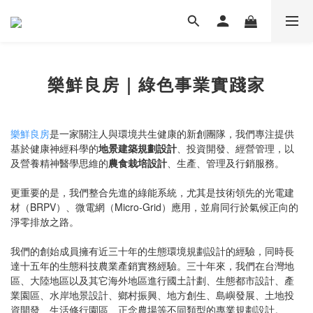
樂鮮良房｜綠色事業實踐家
樂鮮良房
是一家關注人與環境共生健康的新創團隊，我們專注提供
基於健康神經科學的
地景建築規劃設計
、投資開發、經營管理，以
及營養精神醫學思維的
農食栽培設計
、生產、管理及行銷服務。
更重要的是，我們整合先進的綠能系統，尤其是技術領先的光電建
材（BRPV）、微電網（Micro-Grid）應用，並肩同行於氣候正向的
淨零排放之路。
我們的創始成員擁有近三十年的生態環境規劃設計的經驗，同時長
達十五年的生態科技農業產銷實務經驗。三十年來，我們在台灣地
區、大陸地區以及其它海外地區進行國土計劃、生態都市設計、產
業園區、水岸地景設計、鄉村振興、地方創生、島嶼發展、土地投
資開發、生活修行園區、正念農場等不同類型的專業規劃設計。