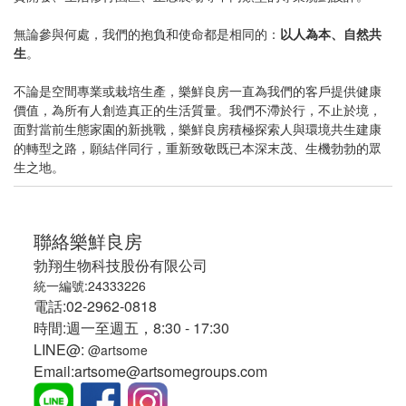
無論參與何處，我們的抱負和使命都是相同的：
以人為本、自然共
生
。
不論是空間專業或栽培生產，樂鮮良房一直為我們的客戶提供健康
價值，為所有人創造真正的生活質量。我們不滯於行，不止於境，
面對當前生態家園的新挑戰，樂鮮良房積極探索人與環境共生建康
的轉型之路，願結伴同行，重新致敬既已本深末茂、生機勃勃的眾
生之地。
聯絡樂鮮良房
勃翔生物科技股份有限公司
統一編號:24333226
電話:02-2962-0818
時間:週一至週五，8:30 - 17:30
LINE@:
@artsome
Email:artsome@artsomegroups.com