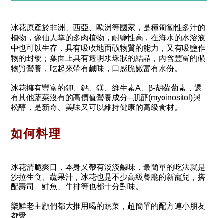
冰花原產於非洲、西亞、歐洲等國家，是種匍匐性多汁的
植物，像仙人掌的多肉植物，耐鹽性高，在海水的水溶液
中也可以生存，具有吸收地面礦物質的能力，又有吸鹽作
物的封號；葉面上具有透明水珠狀的結晶，內含豐富的礦
物質營養，吃起來帶有鹹味，口感脆嫩富有水份。
冰花擁有豐富的鉀、鈣、鎂、維生素A、β-胡蘿蔔素，還
有其他蔬菜沒有的高價值營養成分─肌醇(myoinositol)與
松醇，是新奇、美味又可以維持健康的高級食材。
如何料理
冰花清脆爽口，本身又帶有淡淡鹹味，最簡單的吃法就是
沙拉生食、蔬果汁，冰花也是不少高級餐廳的新寵兒，搭
配壽司、鮭魚、牛排等也都十分對味。
樂鮮老主顧們都大推用喝的蔬菜，超簡單的配方連小朋友
都愛。