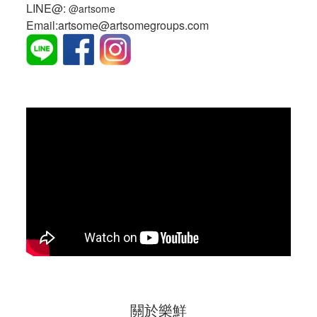
LINE@:
@artsome
Email:artsome@artsomegroups.com
關於樂鮮