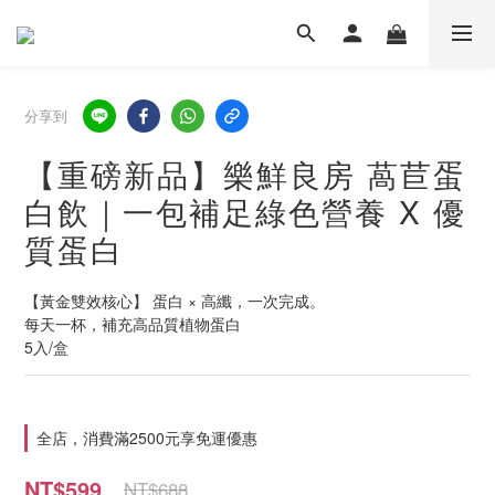
分享到
【重磅新品】樂鮮良房 萵苣蛋
白飲｜一包補足綠色營養 X 優
質蛋白
【黃金雙效核心】 蛋白 × 高纖，一次完成。  
每天一杯，補充高品質植物蛋白
5入/盒
全店，消費滿2500元享免運優惠
NT$599
NT$688