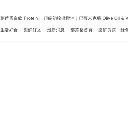
萵苣蛋白飲 Protein
頂級初榨橄欖油｜巴薩米克醋 Olive Oil & Vi
生活好食
樂鮮好文
最新消息
部落格首頁
樂鮮良房｜綠